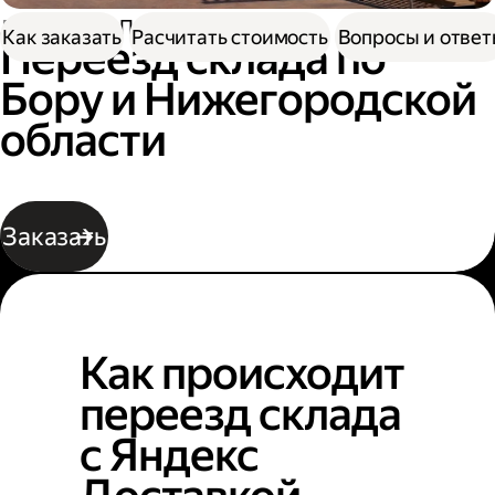
Доставка
Переезд склада
Как заказать
Расчитать стоимость
Вопросы и отве
Переезд склада по
Бору и Нижегородской
области
Заказать
Как происходит
переезд склада
с Яндекс