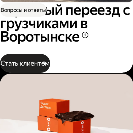
Офисный переезд с
Вопросы и ответы
грузчиками в
Воротынске
Стать клиентом