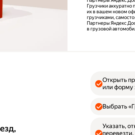
Партнеры Яндекс Дос
Грузчики аккуратно 
их в вашем новом офи
грузчиками, самосто
Партнеры Яндекс Дос
в грузовой автомобил
Открыть пр
или форму 
Выбрать «Г
Указать, о
езд,
перевезти.