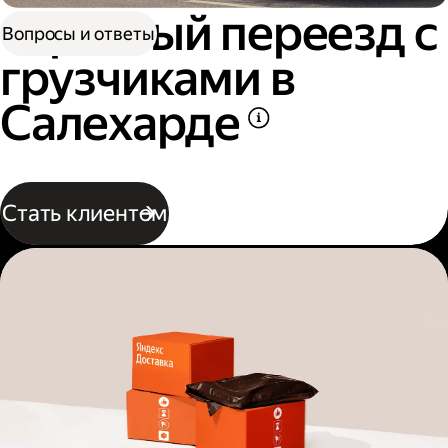
Офисный переезд с
Вопросы и ответы
грузчиками в
Салехарде
Стать клиентом