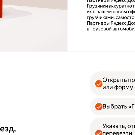
Партнеры Яндекс Дос
Грузчики аккуратно 
их в вашем новом офи
грузчиками, самосто
Партнеры Яндекс Дос
в грузовой автомобил
Открыть пр
или форму 
Выбрать «Г
Указать, о
езд,
перевезти.