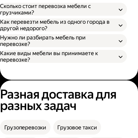
Откройте приложение Яндекс Go или сайт;
Сколько стоит перевозка мебели с
Выберите тип кузова и количество
грузчиками?
Разобрать поддающуюся разборке
грузчиков;
Как перевезти мебель из одного города в
мебель;
Укажите адрес отправления и получения;
другой недорого?
Упаковать разобранную мебель в стретч-
Нажмите кнопку «Заказать».
пленку, воздушно-пузырьковую пленку или
Нужно ли разбирать мебель при
другой надежный материал;
перевозке?
Упаковать неразборную мебель в картон
Какие виды мебели вы принимаете к
или поролон.
перевозке?
Разная доставка для
разных задач
Грузоперевозки
Грузовое такси