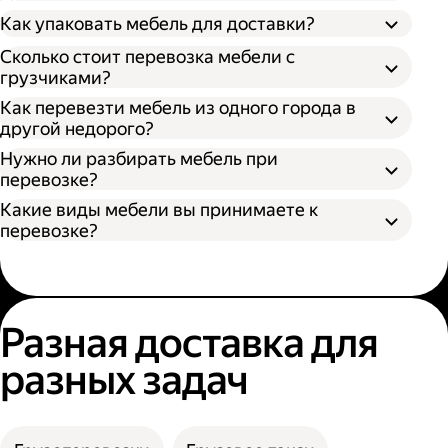
Как упаковать мебель для доставки?
Откройте приложение Яндекс Go или сайт;
Сколько стоит перевозка мебели с
Выберите тип кузова и количество
грузчиками?
Разобрать поддающуюся разборке
грузчиков;
Как перевезти мебель из одного города в
мебель;
Укажите адрес отправления и получения;
другой недорого?
Упаковать разобранную мебель в стретч-
Нажмите кнопку «Заказать».
пленку, воздушно-пузырьковую пленку или
Нужно ли разбирать мебель при
другой надежный материал;
перевозке?
Упаковать неразборную мебель в картон
Какие виды мебели вы принимаете к
или поролон.
перевозке?
Разная доставка для
разных задач