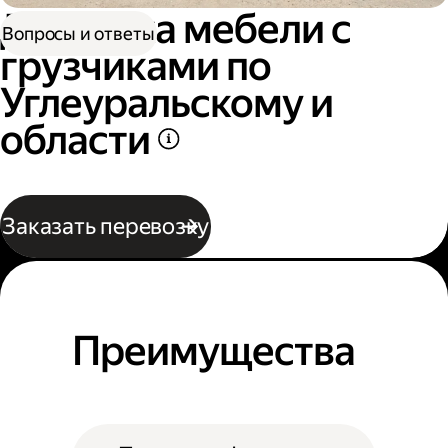
Доставка мебели с
Вопросы и ответы
грузчиками по
Углеуральскому и
области
Заказать перевозку
Преимущества