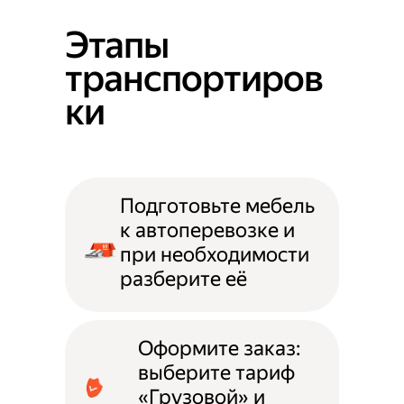
квартиру или офис
меб
Этапы
транспортиров
ки
Подготовьте мебель
к автоперевозке и
при необходимости
разберите её
Оформите заказ:
выберите тариф
«Грузовой» и