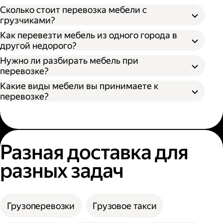
Откройте приложение Яндекс Go или сайт;
Сколько стоит перевозка мебели с
Выберите тип кузова и количество
грузчиками?
Разобрать поддающуюся разборке
грузчиков;
Как перевезти мебель из одного города в
мебель;
Укажите адрес отправления и получения;
другой недорого?
Упаковать разобранную мебель в стретч-
Нажмите кнопку «Заказать».
пленку, воздушно-пузырьковую пленку или
Нужно ли разбирать мебель при
другой надежный материал;
перевозке?
Упаковать неразборную мебель в картон
Какие виды мебели вы принимаете к
или поролон.
перевозке?
Разная доставка для
разных задач
Грузоперевозки
Грузовое такси