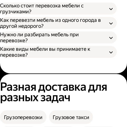
Откройте приложение Яндекс Go или сайт;
Сколько стоит перевозка мебели с
Выберите тип кузова и количество
грузчиками?
Разобрать поддающуюся разборке
грузчиков;
Как перевезти мебель из одного города в
мебель;
Укажите адрес отправления и получения;
другой недорого?
Упаковать разобранную мебель в стретч-
Нажмите кнопку «Заказать».
пленку, воздушно-пузырьковую пленку или
Нужно ли разбирать мебель при
другой надежный материал;
перевозке?
Упаковать неразборную мебель в картон
Какие виды мебели вы принимаете к
или поролон.
перевозке?
Разная доставка для
разных задач
Грузоперевозки
Грузовое такси