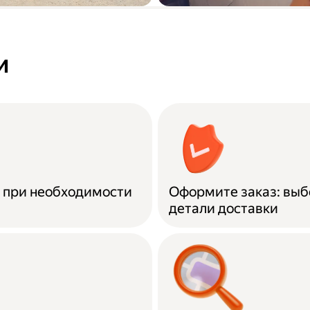
а купленной
Вывоз старой ме
о городу до
и
и при необходимости
Оформите заказ: выб
детали доставки