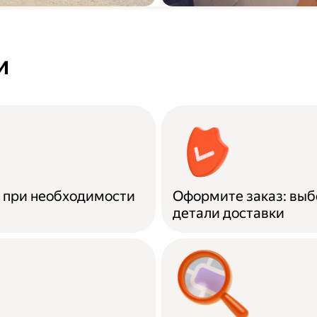
а купленной
Вывоз старой ме
о городу до
и
и при необходимости
Оформите заказ: выб
детали доставки