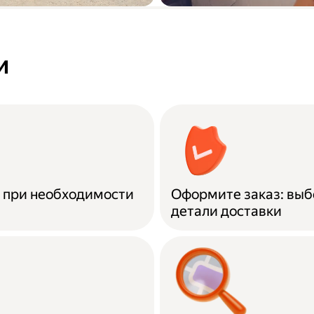
а купленной
Вывоз старой ме
о городу до
и
и при необходимости
Оформите заказ: выб
детали доставки