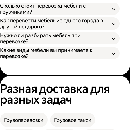
Откройте приложение Яндекс Go или сайт;
Сколько стоит перевозка мебели с
Выберите тип кузова и количество
грузчиками?
Разобрать поддающуюся разборке
грузчиков;
Как перевезти мебель из одного города в
мебель;
Укажите адрес отправления и получения;
другой недорого?
Упаковать разобранную мебель в стретч-
Нажмите кнопку «Заказать».
пленку, воздушно-пузырьковую пленку или
Нужно ли разбирать мебель при
другой надежный материал;
перевозке?
Упаковать неразборную мебель в картон
Какие виды мебели вы принимаете к
или поролон.
перевозке?
Разная доставка для
разных задач
Грузоперевозки
Грузовое такси