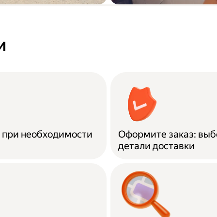
а купленной
Вывоз старой ме
о городу до
и
и при необходимости
Оформите заказ: выб
детали доставки