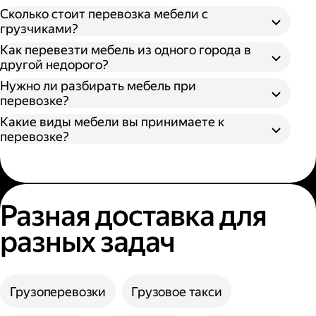
Откройте приложение Яндекс Go или сайт;
Сколько стоит перевозка мебели с
Выберите тип кузова и количество
грузчиками?
Разобрать поддающуюся разборке
грузчиков;
Как перевезти мебель из одного города в
мебель;
Укажите адрес отправления и получения;
другой недорого?
Упаковать разобранную мебель в стретч-
Нажмите кнопку «Заказать».
пленку, воздушно-пузырьковую пленку или
Нужно ли разбирать мебель при
другой надежный материал;
перевозке?
Упаковать неразборную мебель в картон
Какие виды мебели вы принимаете к
или поролон.
перевозке?
Разная доставка для
разных задач
Грузоперевозки
Грузовое такси