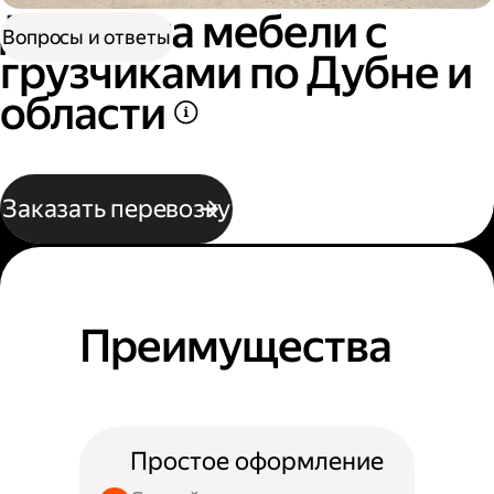
Доставка мебели с
Вопросы и ответы
грузчиками по Дубне и
области
Заказать перевозку
Преимущества
Простое оформление