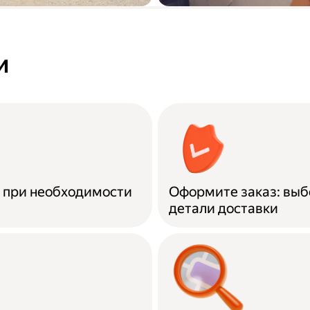
а купленной
Вывоз старой ме
о городу до
и
и при необходимости
Оформите заказ: выб
детали доставки