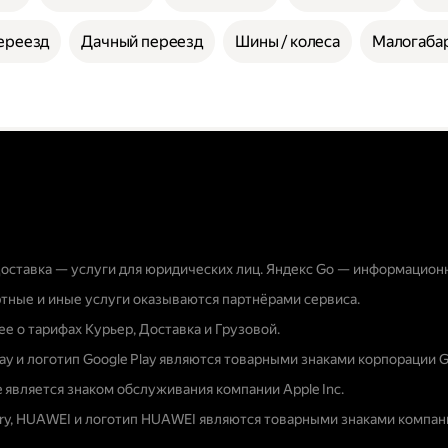
ереезд
Дачный переезд
Шины / колеса
Малогабар
оставка — услуги для юридических лиц. Яндекс Go — информацион
тные и иные услуги оказываются партнёрами сервиса.
е о тарифах Курьер, Доставка и Грузовой.
lay и логотип Google Play являются товарными знаками корпорации G
e является знаком обслуживания компании Apple Inc.
ery, HUAWEI и логотип HUAWEI являются товарными знаками компани