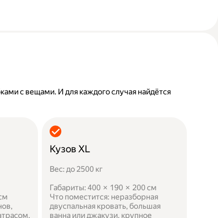
бками с вещами. И для каждого случая найдётся
Кузов XL
Вес: до 2500 кг
Габариты: 400 × 190 × 200 см
 см
Что поместится: неразборная
нов,
двуспальная кровать, большая
атрасом,
ванна или джакузи, крупное