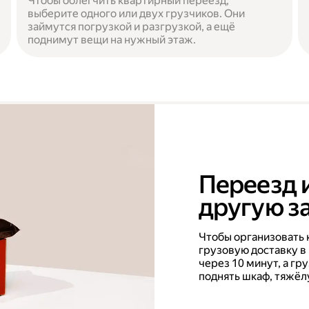
Чтобы облегчить квартирный переезд,
выберите одного или двух грузчиков. Они
займутся погрузкой и разгрузкой, а ещё
поднимут вещи на нужный этаж.
Переезд 
другую за
Чтобы организовать 
грузовую доставку в
через 10 минут, а г
поднять шкаф, тяжёл