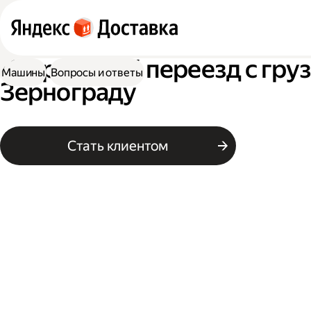
Квартирный переезд с гру
Машины
Вопросы и ответы
Зернограду
Стать клиентом