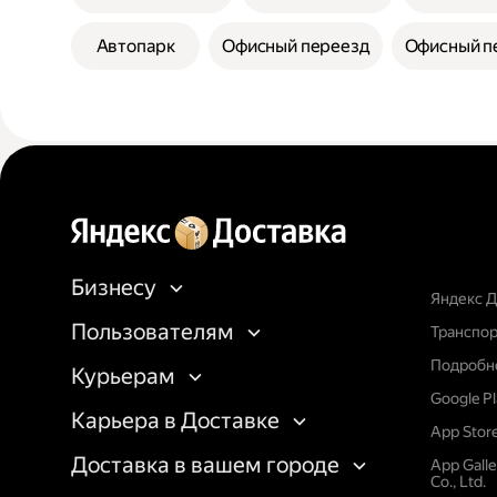
Автопарк
Офисный переезд
Офисный п
Бизнесу
Яндекс Д
Пользователям
Транспор
Подробне
Курьерам
Google P
Карьера в Доставке
App Stor
Доставка в вашем городе
App Gall
Co., Ltd.