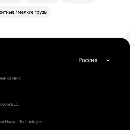
итные / мелкие грузы
Россия
ный сервис.
oogle LLC.
и Huawei Technologies