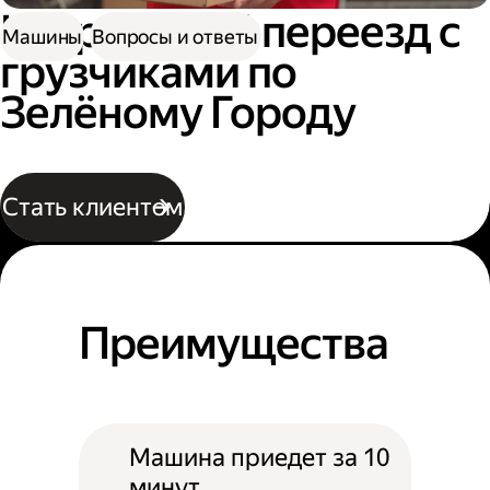
Квартирный переезд с
Машины
Вопросы и ответы
грузчиками по
Зелёному Городу
Стать клиентом
Преимущества
Машина приедет за 10
минут