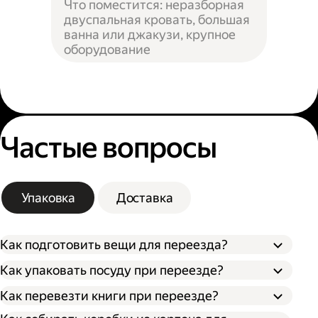
Что поместится: неразборная
двуспальная кровать, большая
ванна или джакузи, крупное
оборудование
Частые вопросы
Упаковка
Доставка
Как подготовить вещи для переезда?
Как упаковать посуду при переезде?
Сначала упакуйте предметы интерьера,
Как перевезти книги при переезде?
Застелите дно коробки поролоном,
обувь и одежду, которые не понадобятся в
синтепоном или другим мягким