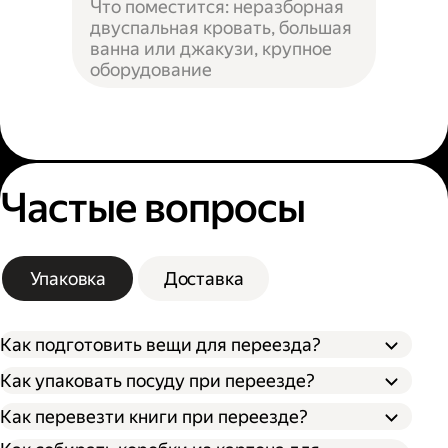
Что поместится: неразборная
двуспальная кровать, большая
ванна или джакузи, крупное
оборудование
Частые вопросы
Упаковка
Доставка
Как подготовить вещи для переезда?
Как упаковать посуду при переезде?
Сначала упакуйте предметы интерьера,
Как перевезти книги при переезде?
Застелите дно коробки поролоном,
обувь и одежду, которые не понадобятся в
синтепоном или другим мягким