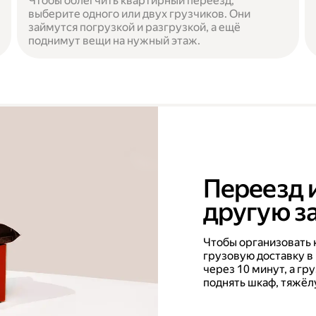
Чтобы облегчить квартирный переезд,
выберите одного или двух грузчиков. Они
займутся погрузкой и разгрузкой, а ещё
поднимут вещи на нужный этаж.
Переезд 
другую за
Чтобы организовать 
грузовую доставку в
через 10 минут, а г
поднять шкаф, тяжёл