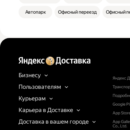
Автопарк
Офисный переезд
Офисный п
Бизнесу
Яндекс Д
Пользователям
Транспор
Подробне
Курьерам
Google P
Карьера в Доставке
App Stor
Доставка в вашем городе
App Gall
Co., Ltd.