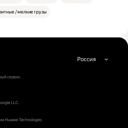
итные / мелкие грузы
Россия
ный сервис.
oogle LLC.
и Huawei Technologies