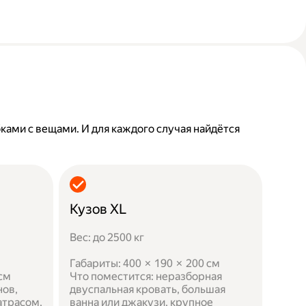
бками с вещами. И для каждого случая найдётся
Кузов XL
Вес: до 2500 кг
Габариты: 400 × 190 × 200 см
 см
Что поместится: неразборная
нов,
двуспальная кровать, большая
атрасом,
ванна или джакузи, крупное