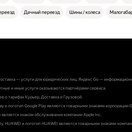
ереезд
Дачный переезд
Шины / колеса
Малогабар
оставка — услуги для юридических лиц. Яндекс Go — информацион
тные и иные услуги оказываются партнёрами сервиса.
е о тарифах Курьер, Доставка и Грузовой.
lay и логотип Google Play являются товарными знаками корпорации G
e является знаком обслуживания компании Apple Inc.
ery, HUAWEI и логотип HUAWEI являются товарными знаками компани