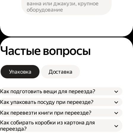
ванна или джакузи, крупное
оборудование
Частые вопросы
Упаковка
Доставка
Как подготовить вещи для переезда?
Как упаковать посуду при переезде?
Сначала упакуйте предметы интерьера,
Как перевезти книги при переезде?
Застелите дно коробки поролоном,
обувь и одежду, которые не понадобятся в
синтепоном или другим мягким
ближайшее время. Вещи, которыми
Как собирать коробки из картона для
Сгруппируйте книги по размеру и
материалом.
пользуетесь каждый день, собирайте в
переезда?
толщине, чтобы не повредить более тонкие