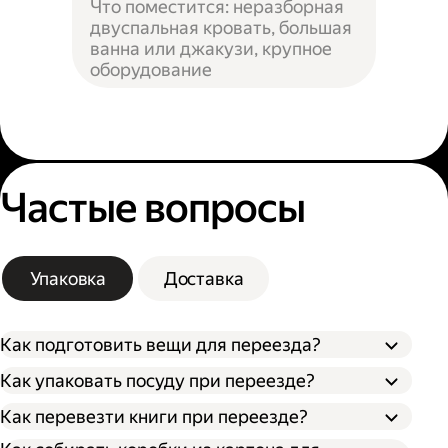
Что поместится: неразборная
двуспальная кровать, большая
ванна или джакузи, крупное
оборудование
Частые вопросы
Упаковка
Доставка
Как подготовить вещи для переезда?
Как упаковать посуду при переезде?
Сначала упакуйте предметы интерьера,
Как перевезти книги при переезде?
Застелите дно коробки поролоном,
обувь и одежду, которые не понадобятся в
синтепоном или другим мягким