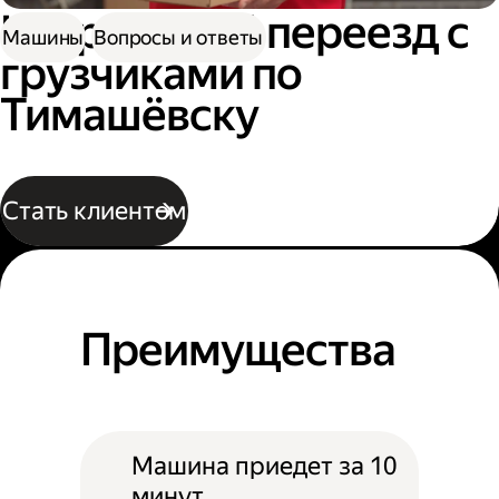
Квартирный переезд с
Машины
Вопросы и ответы
грузчиками по
Тимашёвску
Стать клиентом
Преимущества
Машина приедет за 10
минут