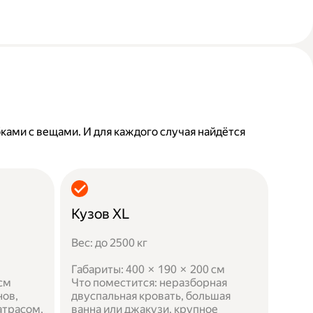
бками с вещами. И для каждого случая найдётся
Кузов XL
Вес: до 2500 кг
Габариты: 400 × 190 × 200 см
 см
Что поместится: неразборная
нов,
двуспальная кровать, большая
атрасом,
ванна или джакузи, крупное