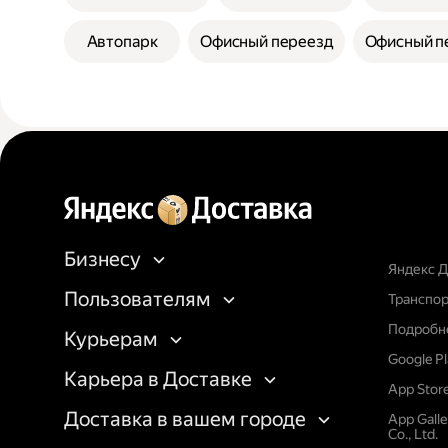
Автопарк
Офисный переезд
Офисный п
Бизнесу
Яндекс Д
Пользователям
Транспор
Подробне
Курьерам
Google P
Карьера в Доставке
App Stor
Доставка в вашем городе
App Gall
Co., Ltd.