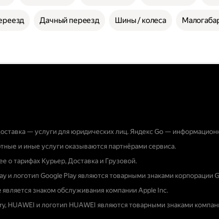
ереезд
Дачный переезд
Шины / колеса
Малогабар
оставка — услуги для юридических лиц. Яндекс Go — информацион
тные и иные услуги оказываются партнёрами сервиса.
е о тарифах Курьер, Доставка и Грузовой.
lay и логотип Google Play являются товарными знаками корпорации G
e является знаком обслуживания компании Apple Inc.
ery, HUAWEI и логотип HUAWEI являются товарными знаками компани