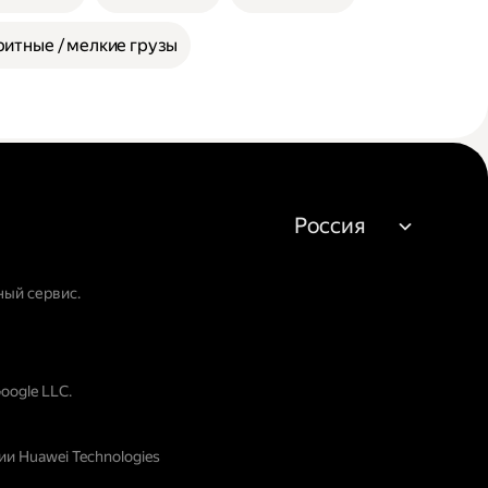
итные / мелкие грузы
Россия
ный сервис.
oogle LLC.
и Huawei Technologies