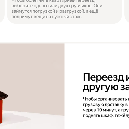
Чтобы облегчить квартирный переезд,
выберите одного или двух грузчиков. Они
займутся погрузкой и разгрузкой, а ещё
поднимут вещи на нужный этаж.
Переезд 
другую за
Чтобы организовать 
грузовую доставку в
через 10 минут, а г
поднять шкаф, тяжёл