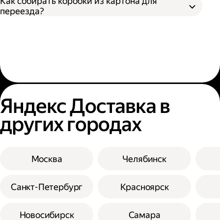
ближайшее время. Вещи, которыми
Как собирать коробки из картона для
Сгруппируйте книги по размеру и
материалом.
пользуетесь каждый день, собирайте в
переезда?
толщине, чтобы не повредить более тонкие
Заверните каждый предмет в бумагу,
последнюю очередь.
экземпляры.
газету или пузырчатую плёнку.
Рассортируйте вещи, чтобы хрупкие
Упакуйте ценные книги в специальные
Пространство внутри посуды заполните
предметы не лежали вместе с
боксы, которые защищают от влаги и
скомканной бумагой или газетой.
металлическими, а продукты — с бытовой
перепадов температур. Перевозить такие
Упакуйте столовые приборы и кухонную
химией.
книги при переезде лучше в отдельных
утварь в мягкую ткань. Острие ножей и
Положите коробку вверх дном.
Старайтесь упаковывать вещи при
коробках.
вилок оберните несколькими слоями
Сложите сначала малые клапаны, а только
переезде в надёжные и прочные
Оберните книги в газеты, бумагу,
обычной бумаги или газеты.
потом большие.
материалы:
пузырчатую пленку или другую похожую
Яндекс Доставка в
Заполните пространство между посудой
Проклейте стыки между клапанами и
упаковку.
скомканной бумагой, пенопластовой
посуду — в пузырчатую пленку или
коробкой скотчем. Лучше клеить вдоль —
других городах
Зафиксируйте упаковку скотчем, бечёвкой
крошкой или другим похожим
плотную бумагу;
минимум по три раза внахлёст.
или упаковочной лентой.
материалом.
бытовую химию — в прочные пакеты;
Проклейте коробку поперёк ещё несколько
продукты — в пищевую пленку.
раз.
Москва
Челябинск
Санкт-Петербург
Красноярск
Новосибирск
Самара