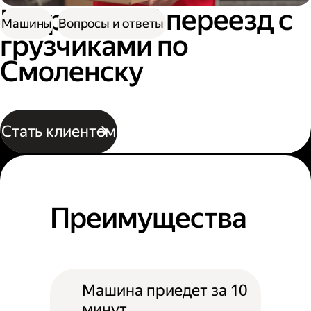
Квартирный переезд с
Машины
Вопросы и ответы
грузчиками по
Смоленску
Стать клиентом
Преимущества
Машина приедет за 10
минут