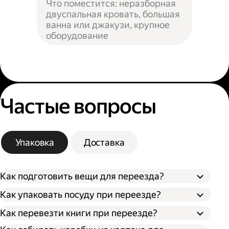
Что поместится: неразборная
двуспальная кровать, большая
ванна или джакузи, крупное
оборудование
Частые вопросы
Упаковка
Доставка
Как подготовить вещи для переезда?
Как упаковать посуду при переезде?
Сначала упакуйте предметы интерьера,
Как перевезти книги при переезде?
Застелите дно коробки поролоном,
обувь и одежду, которые не понадобятся в
синтепоном или другим мягким