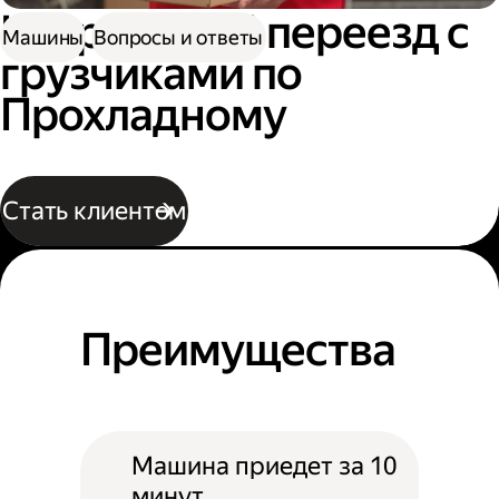
Квартирный переезд с
Машины
Вопросы и ответы
грузчиками по
Прохладному
Стать клиентом
Преимущества
Машина приедет за 10
минут