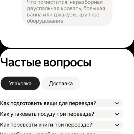
Что поместится: неразборная
двуспальная кровать, большая
ванна или джакузи, крупное
оборудование
Частые вопросы
Упаковка
Доставка
Как подготовить вещи для переезда?
Как упаковать посуду при переезде?
Сначала упакуйте предметы интерьера,
Как перевезти книги при переезде?
Застелите дно коробки поролоном,
обувь и одежду, которые не понадобятся в
синтепоном или другим мягким