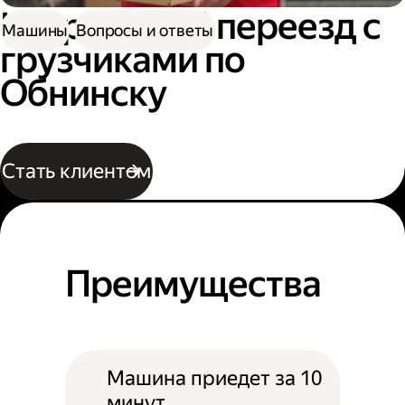
Квартирный переезд с
Машины
Вопросы и ответы
грузчиками по
Обнинску
Стать клиентом
Преимущества
Машина приедет за 10
минут