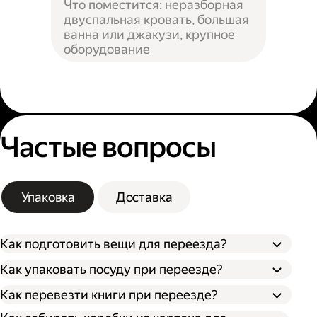
Что поместится: неразборная
двуспальная кровать, большая
ванна или джакузи, крупное
оборудование
Частые вопросы
Упаковка
Доставка
Как подготовить вещи для переезда?
Как упаковать посуду при переезде?
Сначала упакуйте предметы интерьера,
Как перевезти книги при переезде?
Застелите дно коробки поролоном,
обувь и одежду, которые не понадобятся в
синтепоном или другим мягким