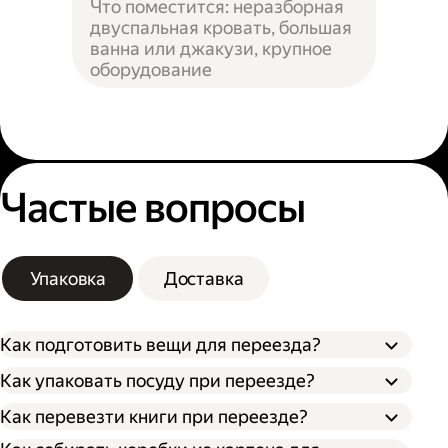
Что поместится: неразборная
двуспальная кровать, большая
ванна или джакузи, крупное
оборудование
Частые вопросы
Упаковка
Доставка
Как подготовить вещи для переезда?
Как упаковать посуду при переезде?
Сначала упакуйте предметы интерьера,
Как перевезти книги при переезде?
Застелите дно коробки поролоном,
обувь и одежду, которые не понадобятся в
синтепоном или другим мягким