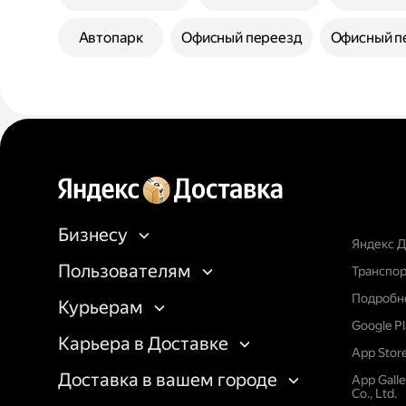
Автопарк
Офисный переезд
Офисный п
Бизнесу
Яндекс Д
Пользователям
Транспор
Подробне
Курьерам
Google P
Карьера в Доставке
App Stor
Доставка в вашем городе
App Gall
Co., Ltd.