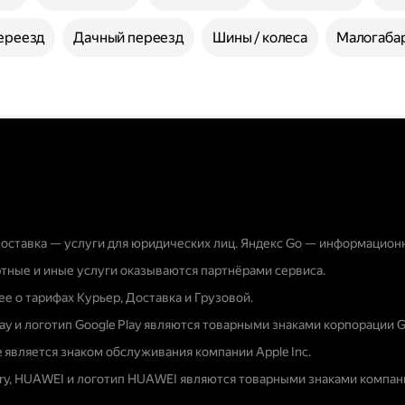
ереезд
Дачный переезд
Шины / колеса
Малогабар
оставка — услуги для юридических лиц. Яндекс Go — информацион
тные и иные услуги оказываются партнёрами сервиса.
е о тарифах Курьер, Доставка и Грузовой.
lay и логотип Google Play являются товарными знаками корпорации G
e является знаком обслуживания компании Apple Inc.
ery, HUAWEI и логотип HUAWEI являются товарными знаками компани