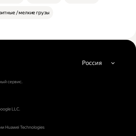
итные / мелкие грузы
Россия
ный сервис.
oogle LLC.
и Huawei Technologies