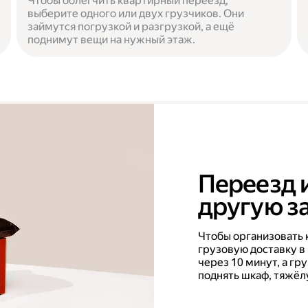
Чтобы облегчить квартирный переезд,
выберите одного или двух грузчиков. Они
займутся погрузкой и разгрузкой, а ещё
поднимут вещи на нужный этаж.
Переезд 
другую за
Чтобы организовать 
грузовую доставку в
через 10 минут, а г
поднять шкаф, тяжёл