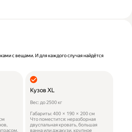
бками с вещами. И для каждого случая найдётся
Кузов XL
Вес: до 2500 кг
Габариты: 400 × 190 × 200 см
 см
Что поместится: неразборная
нов,
двуспальная кровать, большая
атрасом,
ванна или джакузи, крупное