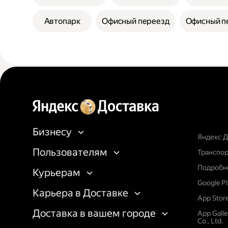
Автопарк
Офисный переезд
Офисный п
Бизнесу
Яндекс Д
Пользователям
Транспор
Подробне
Курьерам
Google P
Карьера в Доставке
App Stor
Доставка в вашем городе
App Gall
Co., Ltd.