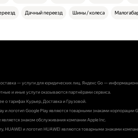
ереезд
Дачный переезд
Шины / колеса
Малогабар
оставка — услуги для юридических лиц. Яндекс Go — информацион
тные и иные услуги оказываются партнёрами сервиса.
е о тарифах Курьер, Доставка и Грузовой.
lay и логотип Google Play являются товарными знаками корпорации G
e является знаком обслуживания компании Apple Inc.
ery, HUAWEI и логотип HUAWEI являются товарными знаками компани