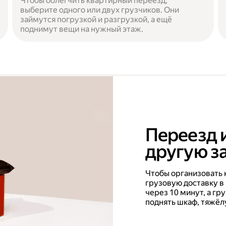
Чтобы облегчить квартирный переезд,
выберите одного или двух грузчиков. Они
займутся погрузкой и разгрузкой, а ещё
поднимут вещи на нужный этаж.
Переезд 
другую за
Чтобы организовать 
грузовую доставку в
через 10 минут, а г
поднять шкаф, тяжёл