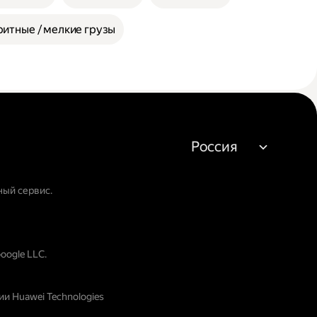
итные / мелкие грузы
Россия
ный сервис.
oogle LLC.
и Huawei Technologies