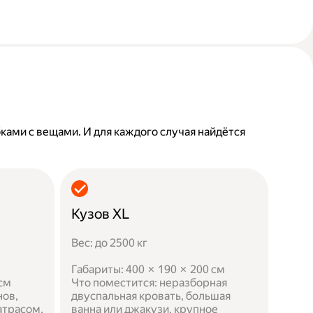
бками с вещами. И для каждого случая найдётся
Кузов XL
Вес: до 2500 кг
Габариты: 400 × 190 × 200 см
 см
Что поместится: неразборная
нов,
двуспальная кровать, большая
атрасом,
ванна или джакузи, крупное