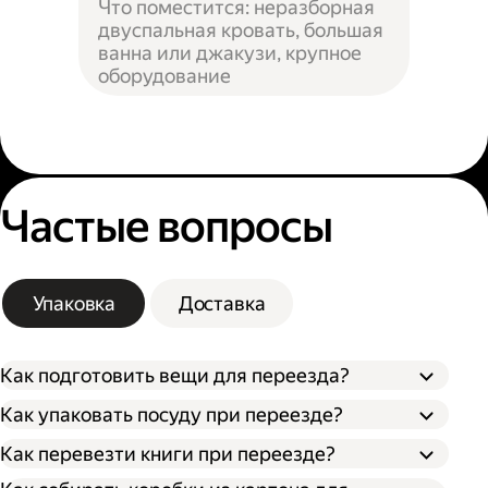
Что поместится: неразборная
двуспальная кровать, большая
ванна или джакузи, крупное
оборудование
Частые вопросы
Упаковка
Доставка
Как подготовить вещи для переезда?
Как упаковать посуду при переезде?
Сначала упакуйте предметы интерьера,
Как перевезти книги при переезде?
Застелите дно коробки поролоном,
обувь и одежду, которые не понадобятся в
синтепоном или другим мягким