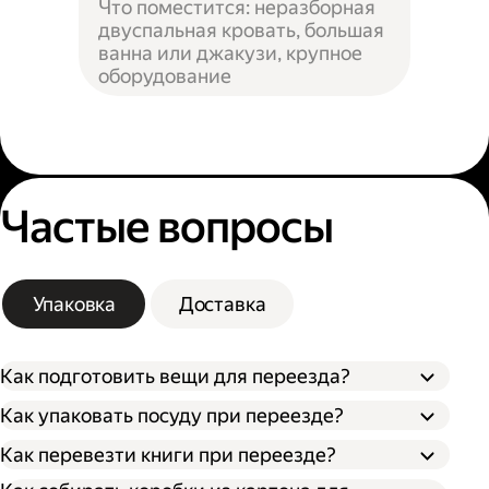
Что поместится: неразборная
двуспальная кровать, большая
ванна или джакузи, крупное
оборудование
Частые вопросы
Упаковка
Доставка
Как подготовить вещи для переезда?
Как упаковать посуду при переезде?
Сначала упакуйте предметы интерьера,
Как перевезти книги при переезде?
Застелите дно коробки поролоном,
обувь и одежду, которые не понадобятся в
синтепоном или другим мягким