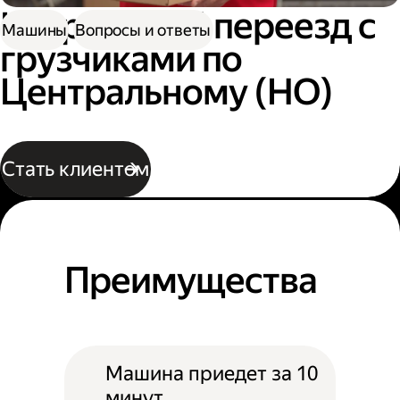
Квартирный переезд с
Машины
Вопросы и ответы
грузчиками по
Центральному (НО)
Стать клиентом
Преимущества
Машина приедет за 10
минут