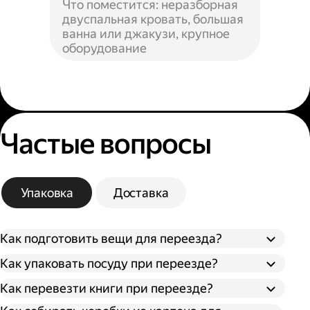
Что поместится: неразборная
двуспальная кровать, большая
ванна или джакузи, крупное
оборудование
Частые вопросы
Упаковка
Доставка
Как подготовить вещи для переезда?
Как упаковать посуду при переезде?
Сначала упакуйте предметы интерьера,
Как перевезти книги при переезде?
Застелите дно коробки поролоном,
обувь и одежду, которые не понадобятся в
синтепоном или другим мягким