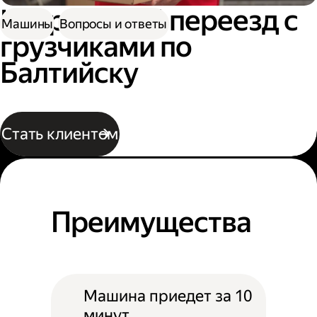
Квартирный переезд с
Машины
Вопросы и ответы
грузчиками по
Балтийску
Стать клиентом
Преимущества
Машина приедет за 10
минут