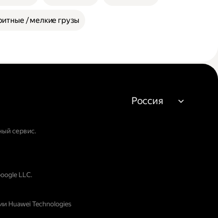
итные / мелкие грузы
Россия
ный сервис.
oogle LLC.
и Huawei Technologies