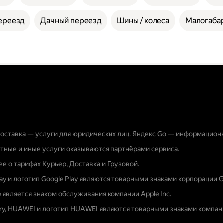
ереезд
Дачный переезд
Шины / колеса
Малогабар
оставка — услуги для юридических лиц. Яндекс Go — информацион
тные и иные услуги оказываются партнёрами сервиса.
е о тарифах Курьер, Доставка и Грузовой.
lay и логотип Google Play являются товарными знаками корпорации G
e является знаком обслуживания компании Apple Inc.
ery, HUAWEI и логотип HUAWEI являются товарными знаками компани