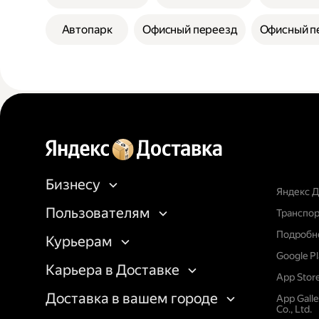
Автопарк
Офисный переезд
Офисный п
Бизнесу
Яндекс Д
Пользователям
Транспор
Подробне
Курьерам
Google P
Карьера в Доставке
App Stor
Доставка в вашем городе
App Gall
Co., Ltd.