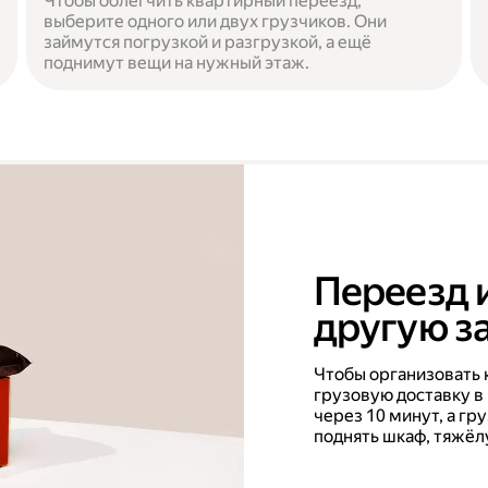
Чтобы облегчить квартирный переезд,
выберите одного или двух грузчиков. Они
займутся погрузкой и разгрузкой, а ещё
поднимут вещи на нужный этаж.
Переезд 
другую за
Чтобы организовать 
грузовую доставку в
через 10 минут, а г
поднять шкаф, тяжёл