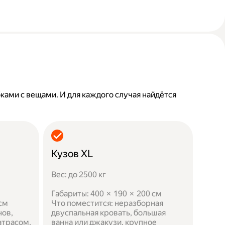
бками с вещами. И для каждого случая найдётся
Кузов XL
Вес: до 2500 кг
Габариты: 400 × 190 × 200 см
 см
Что поместится: неразборная
нов,
двуспальная кровать, большая
атрасом,
ванна или джакузи, крупное