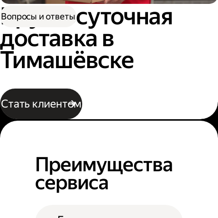
Круглосуточная
Вопросы и ответы
доставка в
Тимашёвске
Стать клиентом
Преимущества
сервиса