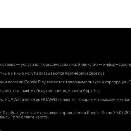
оставка — услуги для юридических лиц. Яндекс Go — информацион
тные и иные услуги оказываются партнёрами сервиса.
lay и логотип Google Play являются товарными знаками корпорации G
e является знаком обслуживания компании Apple Inc.
ery, HUAWEI и логотип HUAWEI являются товарными знаками компани
30% действует на все доставки в приложении Яндекс Go до 30.07.20
ейсы" при оплате картой.
ы