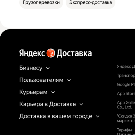
Грузоперевозки
Экспресс-доставка
Яндекс Д
Бизнесу
Транспор
Пользователям
Google P
Курьерам
App Stor
App Gall
Карьера в Доставке
Co., Ltd.
Доставка в вашем городе
¹Скидка 
маркетпл
Тарифы
Партнёр