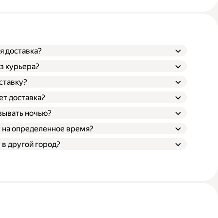
я доставка?
з курьера?
ставку?
ет доставка?
зывать ночью?
у на определенное время?
 в другой город?