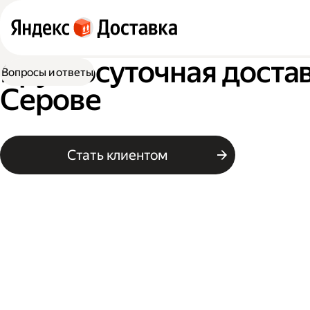
Круглосуточная достав
Вопросы и ответы
Серове
Стать клиентом