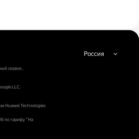
Россия
ный сервис.
oogle LLC.
и Huawei Technologies
26 по тарифу "На