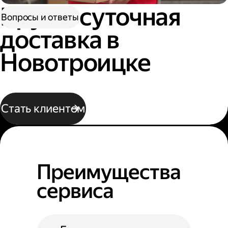
Круглосуточная
Вопросы и ответы
доставка в
Новотроицке
Стать клиентом
Преимущества
сервиса