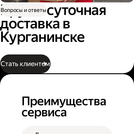
Круглосуточная
Вопросы и ответы
доставка в
Курганинске
Стать клиентом
Преимущества
сервиса