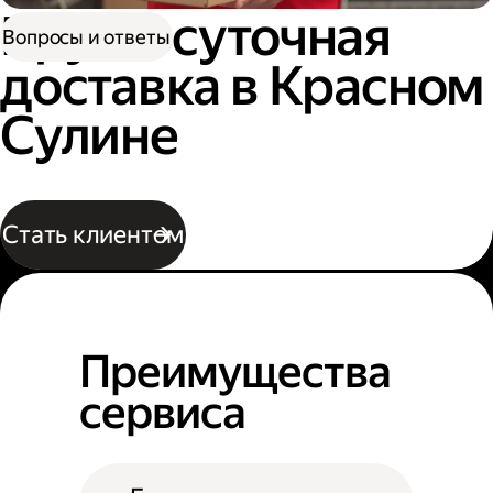
Круглосуточная
Вопросы и ответы
доставка в Красном
Сулине
Стать клиентом
Преимущества
сервиса