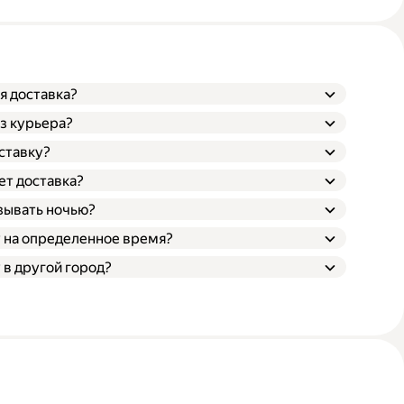
я доставка?
з курьера?
ставку?
ет доставка?
зывать ночью?
у на определенное время?
 в другой город?