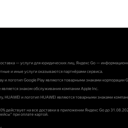
оставка — услуги для юридических лиц. Яндекс Go — информацион
тные и иные услуги оказываются партнёрами сервиса.
lay и логотип Google Play являются товарными знаками корпорации G
e является знаком обслуживания компании Apple Inc.
ery, HUAWEI и логотип HUAWEI являются товарными знаками компани
20% действует на все доставки в приложении Яндекс Go до 31.08.20
ейсы" при оплате картой.
ы