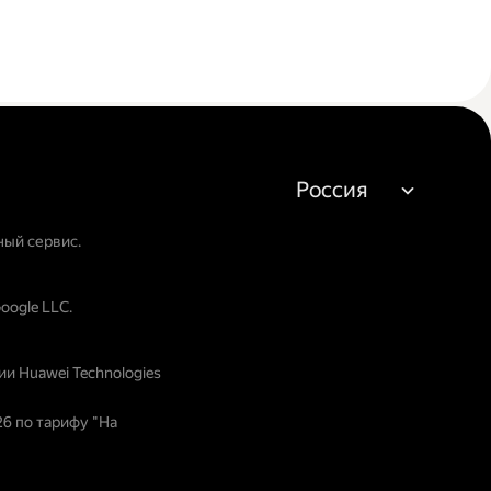
Россия
ный сервис.
oogle LLC.
и Huawei Technologies
26 по тарифу "На