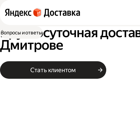
Круглосуточная достав
Вопросы и ответы
Дмитрове
Стать клиентом