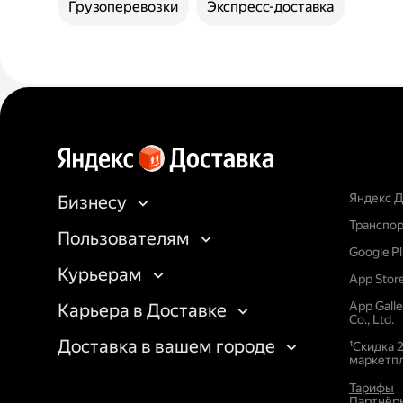
Грузоперевозки
Экспресс-доставка
Яндекс Д
Бизнесу
Транспор
Пользователям
Google P
Курьерам
App Stor
App Gall
Карьера в Доставке
Co., Ltd.
Доставка в вашем городе
¹Скидка 
маркетпл
Тарифы
Партнёр