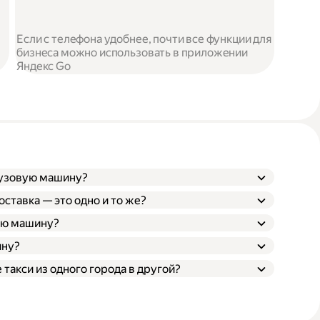
Если с телефона удобнее, почти все функции для
бизнеса можно использовать в приложении
Яндекс Go
рузовую машину?
оставка — это одно и то же?
ую машину?
ину?
екс Go;
 такси из одного города в другой?
 сайте.
ндекс Go или сайт Яндекс Доставки
подходящей высоты, длины, ширины и