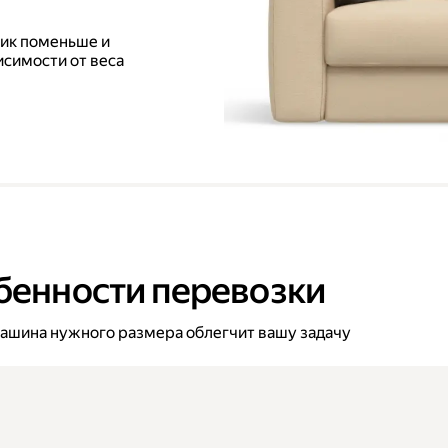
вик поменьше и
исимости от веса
бенности перевозки
 машина нужного размера облегчит вашу задачу