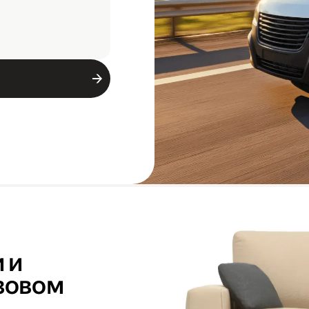
 и
узовом