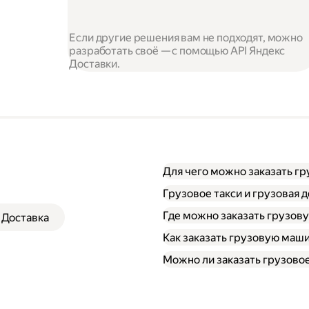
Если другие решения вам не подходят, можно
разработать своё — с помощью API Яндекс
Доставки.
Для чего можно заказать г
Грузовое такси и грузовая д
Где можно заказать грузов
Доставка
Как заказать грузовую маш
через приложение Янд
Можно ли заказать грузовое
через личный кабинет;
через форму заказа на
Выберите «Грузовой».
Открыть приложение Я
Выберите тип кузова 