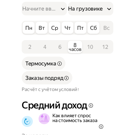
На грузовике
Пн
Вт
Ср
Чт
Пт
Сб
Вс
8
2
4
6
10
12
часов
Термосумка
Заказы подряд
Расчёт с учётом условий
Средний доход
Как влияет спрос
на стоимость заказа