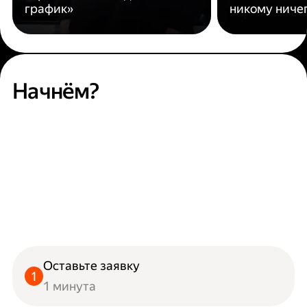
график»
никому ниче
Начнём?
Оставьте заявку
1 минута