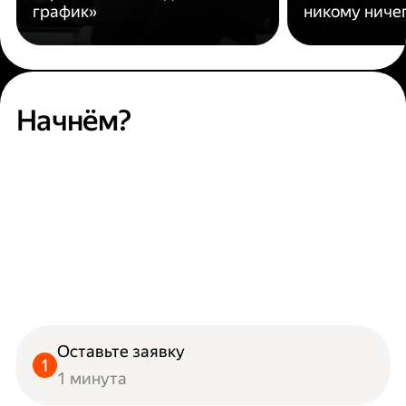
график»
никому ниче
Начнём?
Оставьте заявку
1 минута