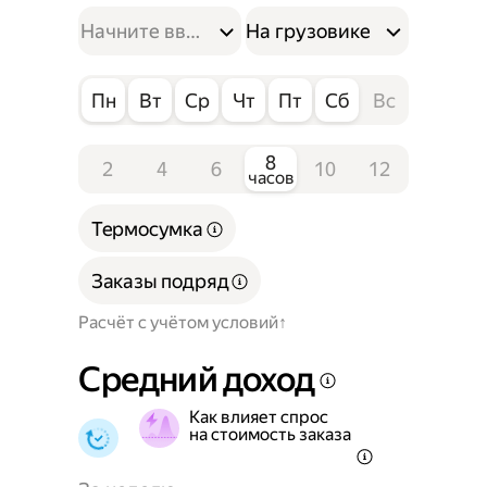
На грузовике
Пн
Вт
Ср
Чт
Пт
Сб
Вс
8
2
4
6
10
12
часов
Термосумка
Заказы подряд
Расчёт с учётом условий
Средний доход
Как влияет спрос
на стоимость заказа