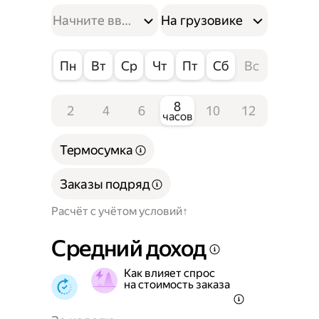
На грузовике
Пн
Вт
Ср
Чт
Пт
Сб
Вс
8
2
4
6
10
12
часов
Термосумка
Заказы подряд
Расчёт с учётом условий
Средний доход
Как влияет спрос
на стоимость заказа