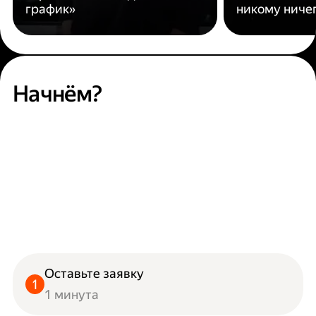
график»
никому ниче
Начнём?
Оставьте заявку
1 минута