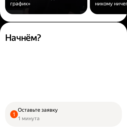
график»
никому ниче
Начнём?
Оставьте заявку
1 минута