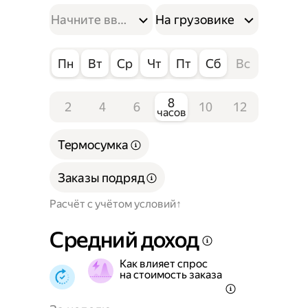
На грузовике
Пн
Вт
Ср
Чт
Пт
Сб
Вс
8
2
4
6
10
12
часов
Термосумка
Заказы подряд
Расчёт с учётом условий
Средний доход
Как влияет спрос
на стоимость заказа