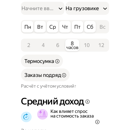
На грузовике
Пн
Вт
Ср
Чт
Пт
Сб
Вс
8
2
4
6
10
12
часов
Термосумка
Заказы подряд
Расчёт с учётом условий
Средний доход
Как влияет спрос
на стоимость заказа