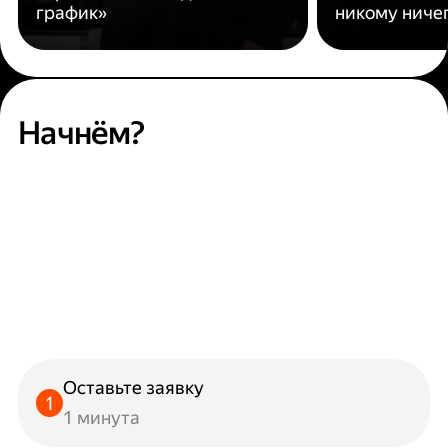
график»
никому ниче
Начнём?
Оставьте заявку
1 минута