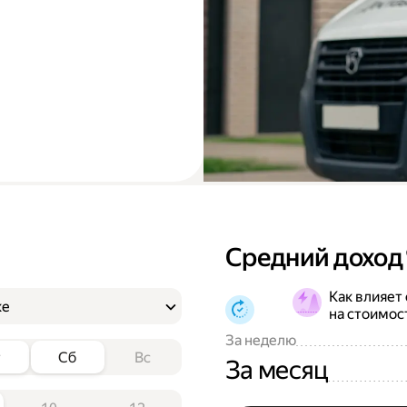
Средний доход
Как влияет
ке
на стоимос
За неделю
т
Сб
Вс
За месяц