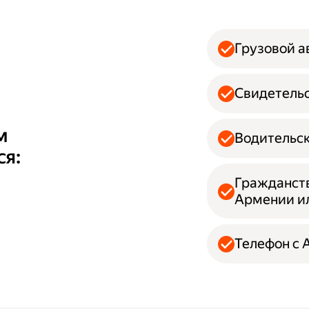
Грузовой 
Свидетельс
м
Водительск
ся:
Гражданств
Армении и
Телефон с A