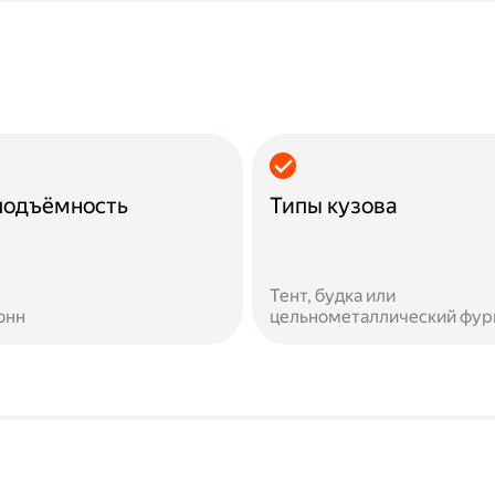
подъёмность
Типы кузова
Тент, будка или
онн
цельнометаллический фур