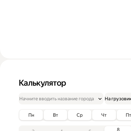
Калькулятор
На грузови
Пн
Вт
Ср
Чт
П
8