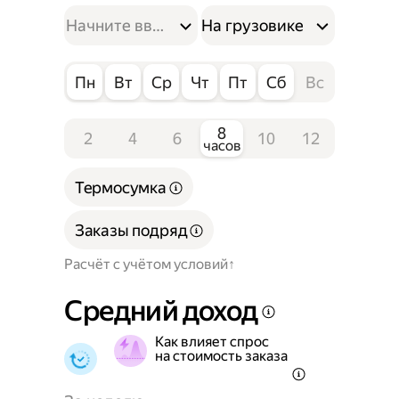
На грузовике
Пн
Вт
Ср
Чт
Пт
Сб
Вс
8
2
4
6
10
12
часов
Термосумка
Заказы подряд
Расчёт с учётом условий
Средний доход
Как влияет спрос
на стоимость заказа