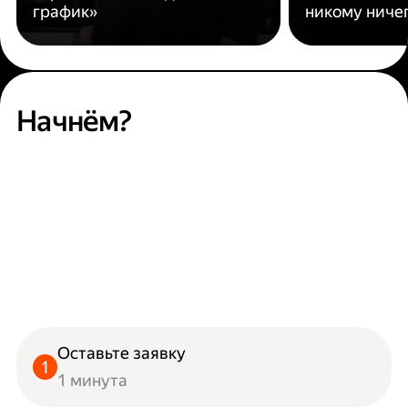
график»
никому ниче
Начнём?
Оставьте заявку
1 минута