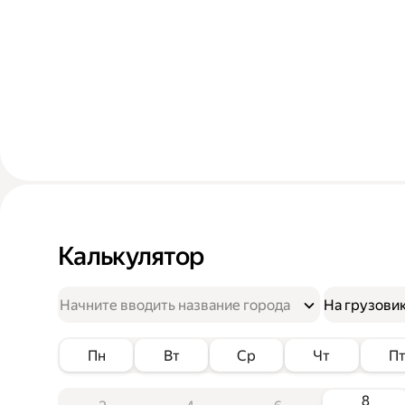
Калькулятор
На грузови
Пн
Вт
Ср
Чт
П
8