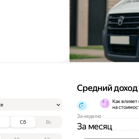
Средний доход
Как влияет
ке
на стоимос
За неделю
т
Сб
Вс
За месяц