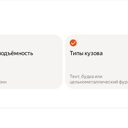
подъёмность
Типы кузова
Тент, будка или
онн
цельнометаллический фур