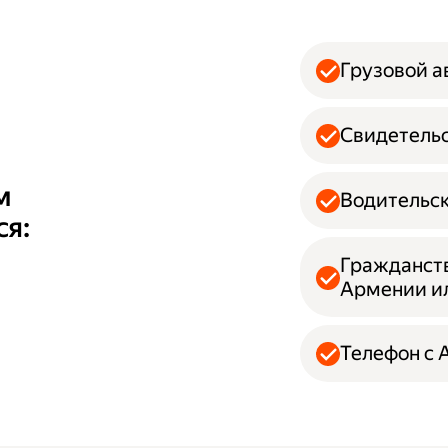
Грузовой 
Свидетельс
м
Водительск
ся:
Гражданств
Армении и
Телефон с A