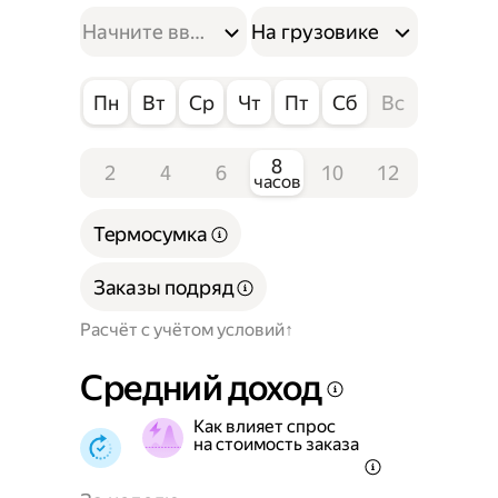
На грузовике
Пн
Вт
Ср
Чт
Пт
Сб
Вс
8
2
4
6
10
12
часов
Термосумка
Заказы подряд
Расчёт с учётом условий
Средний доход
Как влияет спрос
на стоимость заказа