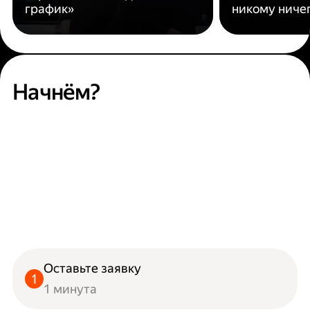
график»
никому ниче
Начнём?
Оставьте заявку
1 минута